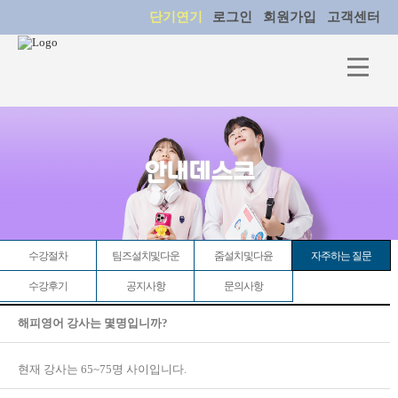
단기연기
로그인
회원가입
고객센터
안내데스크
수강절차
팀즈설치및다운
줌설치및다윤
자주하는 질문
수강후기
공지사항
문의사항
해피영어 강사는 몇명입니까?
현재 강사는 65~75명 사이입니다.