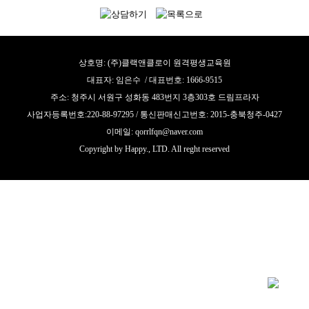
상호명: (주)클랙앤클로이 원격평생교육원
대표자: 임은수 / 대표번호: 1666-9515
주소: 청주시 서원구 성화동 483번지 3층303호 드림프라자
사업자등록번호:220-88-97295 / 통신판매신고번호: 2015-충북청주-0427
이메일: qorrlfqn@naver.com
Copyright by Happy., LTD. All reght reserved