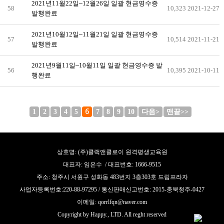
2021년11월22일~12월26일 일괄 현금영수증
58
10,323
2021-12-27
발행완료
2021년10월12일~11월21일 일괄 현금영수증
57
10,514
2021-11-21
발행완료
2021년9월11일~10월11일 일괄 현금영수증 발
56
10,395
2021-10-11
행완료
1
2
3
4
5
6
7
8
9
10
다음>
맨끝>>
상호명: (주)클랙앤클로이 원격평생교육원
대표자: 임은수 / 대표번호: 1666-9515
주소: 청주시 서원구 성화동 483번지 3층303호 드림프라자
사업자등록번호:220-88-97295 / 통신판매신고번호: 2015-충북청주-0427
이메일: qorrlfqn@naver.com
Copyright by Happy., LTD. All reght reserved