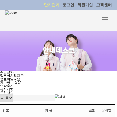
단기연기
로그인
회원가입
고객센터
안내데스크
수강절차
팀즈설치및다운
줌설치및다윤
자주하는 질문
수강후기
공지사항
문의사항
번호
제 목
조회
작성일